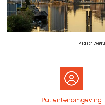
Medisch Centr
Snel
naar
Patiëntenomgeving