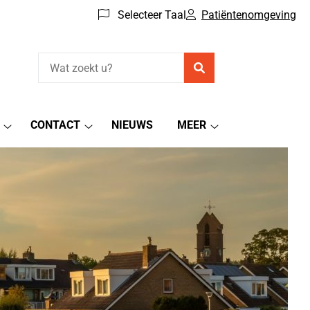
Selecteer Taal
Patiëntenomgeving
Zoeken
CONTACT
NIEUWS
MEER
Patiëntenomgeving
Contact
Meer
submenu
submenu
submenu