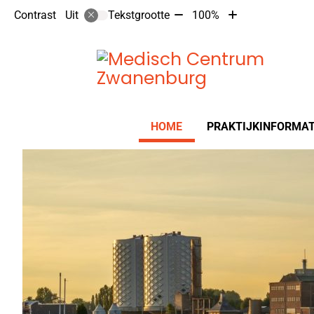
Tekst
Tekst
Contrast
Tekstgrootte
100%
Uit
verkleinen
vergroten
met
met
10%
10%
Hoofdmenu
HOME
PRAKTIJKINFORMAT