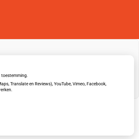
uw toestemming.
aps, Translate en Reviews), YouTube, Vimeo, Facebook,
werken.
erklaring
|
Cookie-instellingen
|
Voorwaarden