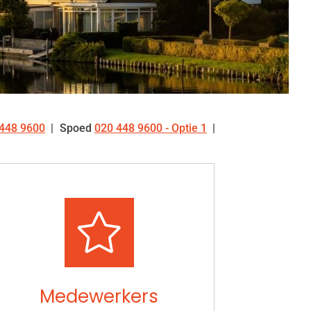
448 9600
Spoed
020 448 9600 - Optie 1
:
Medewerkers