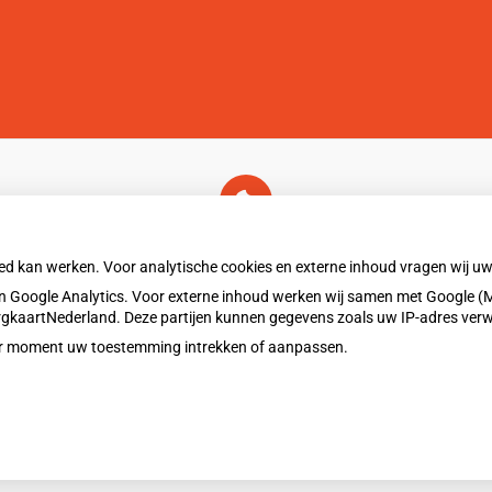
U heeft geen toestemming gegeven voor
externe inhoud
die nodig is om dit te zien.
oed kan werken. Voor analytische cookies en externe inhoud vragen wij 
Cookie-instellingen wijzigen
 Google Analytics. Voor externe inhoud werken wij samen met Google (M
ZorgkaartNederland. Deze partijen kunnen gegevens zoals uw IP-adres ver
eder moment uw toestemming intrekken of aanpassen.
Privacy v