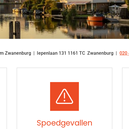
um Zwanenburg
Iepenlaan
131
1161 TC
Zwanenburg
020 
Tel
Spoedgevallen