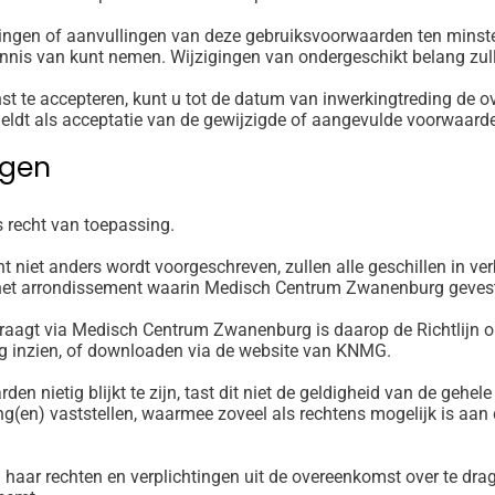
ngen of aanvullingen van deze gebruiksvoorwaarden ten minste 
nnis van kunt nemen. Wijzigingen van ondergeschikt belang zul
enst te accepteren, kunt u tot de datum van inwerkingtreding de
eldt als acceptatie van de gewijzigde of aangevulde voorwaard
ngen
 recht van toepassing.
t niet anders wordt voorgeschreven, zullen alle geschillen in 
het arrondissement waarin Medisch Centrum Zwanenburg gevest
raagt via Medisch Centrum Zwanenburg is daarop de Richtlijn on
aag inzien, of downloaden via de website van KNMG.
n nietig blijkt te zijn, tast dit niet de geldigheid van de gehel
ing(en) vaststellen, waarmee zoveel als rechtens mogelijk is aan
aar rechten en verplichtingen uit de overeenkomst over te drag