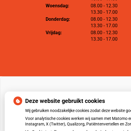
tot
Woensdag:
08.00
- 12.30
tot
13.30
- 17.00
tot
Donderdag:
08.00
- 12.30
tot
13.30
- 17.00
tot
Vrijdag:
08.00
- 12.30
tot
13.30
- 17.00
Deze website gebruikt cookies
Wij gebruiken noodzakelijke cookies zodat deze website g
Voor analytische cookies werken wij samen met Matomo en
Instagram, X (Twitter), Qualizorg, Patiëntenvertellen en 