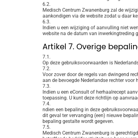
6.2.
Medisch Centrum Zwanenburg zal de wijzigi
aankondigen via de website zodat u daar ke
6.3.
Indien u een wijziging of aanvulling niet w
website na de datum van inwerkingtreding g
Artikel 7. Overige bepali
7.1.
Op deze gebruiksvoorwaarden is Nederlands
7.2.
Voor zover door de regels van dwingend rech
aan de bevoegde Nederlandse rechter voor 
7.3.
Indien u een eConsult of herhaalrecept aanv
toepassing. U kunt deze richtlijn op aanvr
7.4.
ndien een bepaling in deze gebruiksvoorwaarde
dit geval ter vervanging (een) nieuwe bepal
bepaling gestalte wordt gegeven.
7.5.
Medisch Centrum Zwanenburg is gerechtigd h