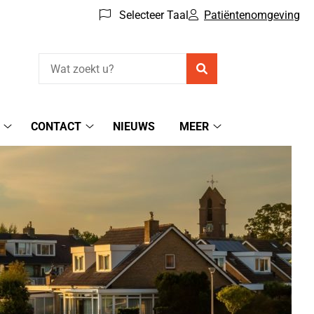
Selecteer Taal
Patiëntenomgeving
Zoeken
CONTACT
NIEUWS
MEER
Patiëntenomgeving
Contact
Meer
submenu
submenu
submenu