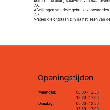
betreffende bedrijfsactiviteit van haar over
7.6.
Afwijkingen van deze gebruiksvoorwaarden z
7.7.
Vragen die ontstaan zijn na het lezen van de
Openingstijden
tot
Maandag:
08.00
- 12.30
tot
13.30
- 17.00
tot
Dinsdag:
08.00
- 12.30
tot
13.30
- 17.00