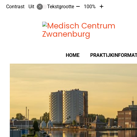
Tekst
Tekst
Contrast
Tekstgrootte
100%
Uit
verkleinen
vergroten
met
met
10%
10%
Hoofdmenu
HOME
PRAKTIJKINFORMAT