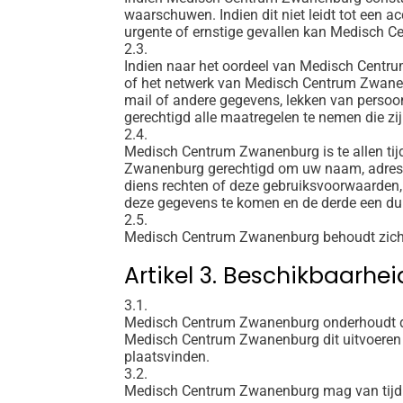
waarschuwen. Indien dit niet leidt tot een 
urgente of ernstige gevallen kan Medisch 
2.3.
Indien naar het oordeel van Medisch Centr
of het netwerk van Medisch Centrum Zwanenbu
mail of andere gegevens, lekken van persoo
gerechtigd alle maatregelen te nemen die zi
2.4.
Medisch Centrum Zwanenburg is te allen tij
Zwanenburg gerechtigd om uw naam, adres, I
diens rechten of deze gebruiksvoorwaarden, m
deze gegevens te komen en de derde een duid
2.5.
Medisch Centrum Zwanenburg behoudt zich h
Artikel 3. Beschikbaarhe
3.1.
Medisch Centrum Zwanenburg onderhoudt de w
Medisch Centrum Zwanenburg dit uitvoeren a
plaatsvinden.
3.2.
Medisch Centrum Zwanenburg mag van tijd to