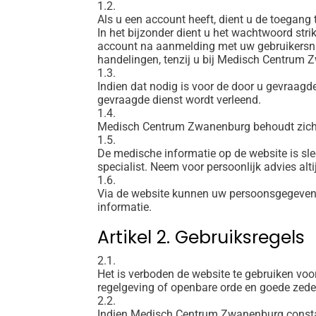
1.2.
Als u een account heeft, dient u de toegan
In het bijzonder dient u het wachtwoord st
account na aanmelding met uw gebruikersnaa
handelingen, tenzij u bij Medisch Centrum
1.3.
Indien dat nodig is voor de door u gevraag
gevraagde dienst wordt verleend.
1.4.
Medisch Centrum Zwanenburg behoudt zich he
1.5.
De medische informatie op de website is s
specialist. Neem voor persoonlijk advies a
1.6.
Via de website kunnen uw persoonsgegeven
informatie.
Artikel 2. Gebruiksregels
2.1.
Het is verboden de website te gebruiken voor
regelgeving of openbare orde en goede zede
2.2.
Indien Medisch Centrum Zwanenburg constate