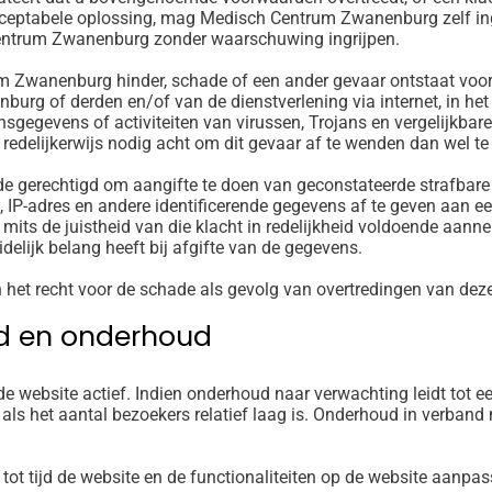
acceptabele oplossing, mag Medisch Centrum Zwanenburg zelf ing
Centrum Zwanenburg zonder waarschuwing ingrijpen.
um Zwanenburg hinder, schade of een ander gevaar ontstaat voo
rg of derden en/of van de dienstverlening via internet, in het
nsgegevens of activiteiten van virussen, Trojans en vergelijkb
j redelijkerwijs nodig acht om dit gevaar af te wenden dan wel t
de gerechtigd om aangifte te doen van geconstateerde strafbare
P-adres en andere identificerende gegevens af te geven aan ee
its de juistheid van die klacht in redelijkheid voldoende aanne
elijk belang heeft bij afgifte van de gegevens.
et recht voor de schade als gevolg van overtredingen van deze
id en onderhoud
ebsite actief. Indien onderhoud naar verwachting leidt tot ee
ls het aantal bezoekers relatief laag is. Onderhoud in verband
t tijd de website en de functionaliteiten op de website aanpas