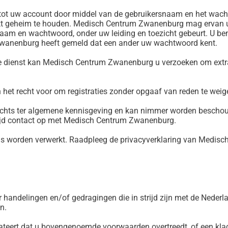
g tot uw account door middel van de gebruikersnaam en het wa
rikt geheim te houden. Medisch Centrum Zwanenburg mag ervan u
m en wachtwoord, onder uw leiding en toezicht gebeurt. U bent
 Zwanenburg heeft gemeld dat een ander uw wachtwoord kent.
de dienst kan Medisch Centrum Zwanenburg u verzoeken om extra 
t recht voor om registraties zonder opgaaf van reden te weig
lechts ter algemene kennisgeving en kan nimmer worden beschou
ltijd contact op met Medisch Centrum Zwanenburg.
s worden verwerkt. Raadpleeg de privacyverklaring van Medis
 handelingen en/of gedragingen die in strijd zijn met de Nederl
n.
ert dat u bovengenoemde voorwaarden overtreedt, of een klacht