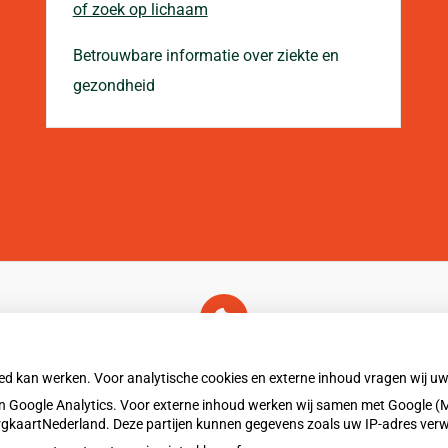
of zoek op lichaam
Betrouwbare informatie over ziekte en
gezondheid
U heeft geen toestemming gegeven voor
externe inhoud
die nodig is om dit te zien.
oed kan werken. Voor analytische cookies en externe inhoud vragen wij 
Cookie-instellingen wijzigen
 Google Analytics. Voor externe inhoud werken wij samen met Google (M
ZorgkaartNederland. Deze partijen kunnen gegevens zoals uw IP-adres ver