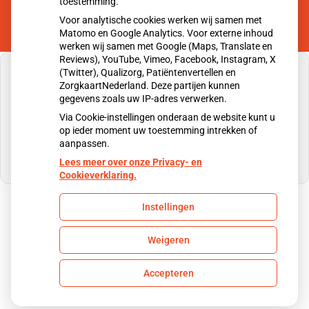
toestemming.
Voor analytische cookies werken wij samen met
Matomo en Google Analytics. Voor externe inhoud
werken wij samen met Google (Maps, Translate en
Reviews), YouTube, Vimeo, Facebook, Instagram, X
(Twitter), Qualizorg, Patiëntenvertellen en
ZorgkaartNederland. Deze partijen kunnen
gegevens zoals uw IP-adres verwerken.
U heeft geen toestemming gegeven voor
Via Cookie-instellingen onderaan de website kunt u
externe inhoud
die nodig is om dit te zien.
op ieder moment uw toestemming intrekken of
aanpassen.
Cookie-instellingen wijzigen
Lees meer over onze Privacy- en
Cookieverklaring.
Instellingen
Uw Zorg Online
|
Beheer
Weigeren
Privacy verklaring
|
Cookie-instellingen
|
Voorwaarden
Accepteren