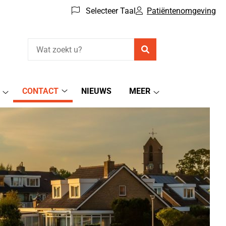
Selecteer Taal
Patiëntenomgeving
Zoeken
CONTACT
NIEUWS
MEER
Contact
Patiëntenomgeving
Meer
submenu
submenu
submenu