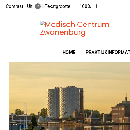
Tekst
Tekst
Contrast
Tekstgrootte
100%
Uit
verkleinen
vergroten
met
met
10%
10%
Hoofdmenu
HOME
PRAKTIJKINFORMAT