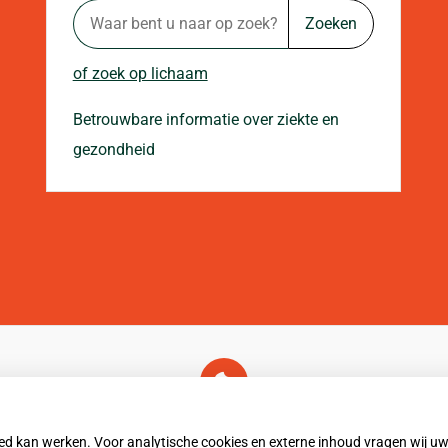
Zoeken
of zoek op lichaam
Betrouwbare informatie over ziekte en
gezondheid
U heeft geen toestemming gegeven voor
externe inhoud
die nodig is om dit te zien.
oed kan werken. Voor analytische cookies en externe inhoud vragen wij 