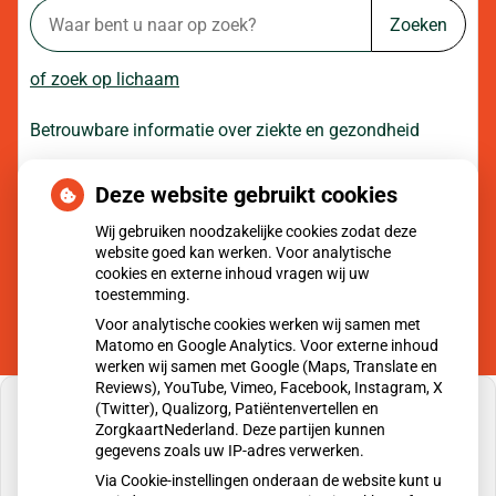
Zoeken
of zoek op lichaam
Betrouwbare informatie over ziekte en gezondheid
Deze website gebruikt cookies
Moet ik naar de dokter?
Wij gebruiken noodzakelijke cookies zodat deze
website goed kan werken. Voor analytische
cookies en externe inhoud vragen wij uw
toestemming.
Voor analytische cookies werken wij samen met
Matomo en Google Analytics. Voor externe inhoud
werken wij samen met Google (Maps, Translate en
Reviews), YouTube, Vimeo, Facebook, Instagram, X
(Twitter), Qualizorg, Patiëntenvertellen en
ZorgkaartNederland. Deze partijen kunnen
gegevens zoals uw IP-adres verwerken.
U heeft geen toestemming gegeven voor
Via Cookie-instellingen onderaan de website kunt u
externe inhoud
die nodig is om dit te zien.