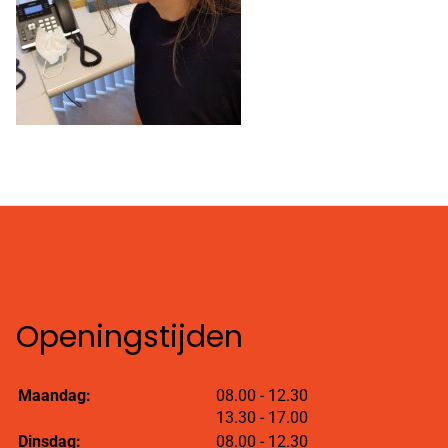
Openingstijden
tot
Maandag:
08.00
- 12.30
tot
13.30
- 17.00
tot
Dinsdag:
08.00
- 12.30