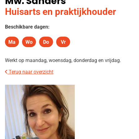
Mw. Sanders
Huisarts en praktijkhouder
Beschikbare dagen:
Ma
Wo
Do
Vr
Maandag
Woensdag
Donderdag
Vrijdag
Werkt op maandag, woensdag, donderdag en vrijdag.
Terug naar overzicht