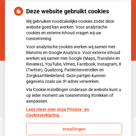
Deze website gebruikt cookies
Moet ik naar de dokter?
Wij gebruiken noodzakelijke cookies zodat deze
website goed kan werken. Voor analytische
cookies en externe inhoud vragen wij uw
toestemming.
Voor analytische cookies werken wij samen met
Matomo en Google Analytics. Voor externe inhoud
werken wij samen met Google (Maps, Translate en
Reviews), YouTube, Vimeo, Facebook, Instagram, X
(Twitter), Qualizorg, Patiëntenvertellen en
ZorgkaartNederland. Deze partijen kunnen
gegevens zoals uw IP-adres verwerken.
U heeft geen toestemming gegeven voor
Via Cookie-instellingen onderaan de website kunt u
externe inhoud
die nodig is om dit te zien.
op ieder moment uw toestemming intrekken of
aanpassen.
Cookie-instellingen wijzigen
Lees meer over onze Privacy- en
Cookieverklaring.
Instellingen